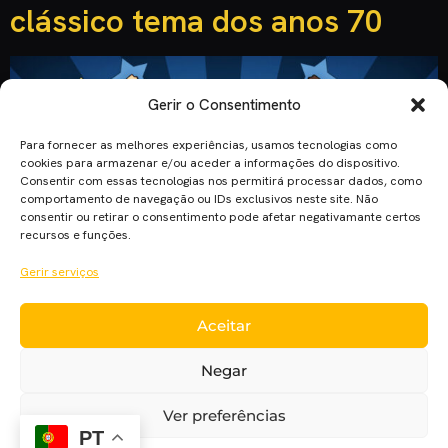
clássico tema dos anos 70
Gerir o Consentimento
Para fornecer as melhores experiências, usamos tecnologias como
cookies para armazenar e/ou aceder a informações do dispositivo.
Consentir com essas tecnologias nos permitirá processar dados, como
comportamento de navegação ou IDs exclusivos neste site. Não
consentir ou retirar o consentimento pode afetar negativamante certos
recursos e funções.
Gerir serviços
“Mulher Maravilha”, um dos filmes mais esperados de 2017.
Aceitar
“Mulher Maravilha”, a série dos anos 70. E se juntássemos os
dois mundos? Foi isso que um aficionado fez. Sebastian
Negar
Hughes juntou os trailers disponíveis do filme protagonizado
por Gal Gadot e o clássico tema da série de Lynda Carter. O
Ver preferências
resultado? Será o melhor dos dois mundos? Vejam vocês
PT