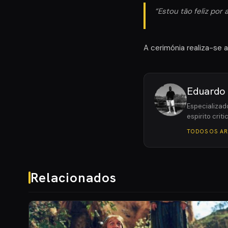
“Estou tão feliz por
A cerimónia realiza-se a
Eduardo
Especializad
espirito crit
TODOS OS A
Relacionados