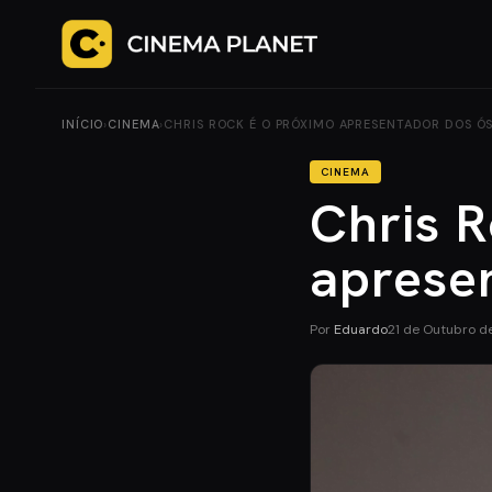
INÍCIO
›
CINEMA
›
CHRIS ROCK É O PRÓXIMO APRESENTADOR DOS Ó
CINEMA
Chris 
aprese
Por
Eduardo
21 de Outubro d