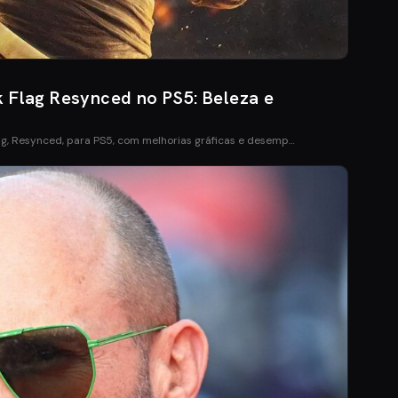
k Flag Resynced no PS5: Beleza e
ag, Resynced, para PS5, com melhorias gráficas e desemp…