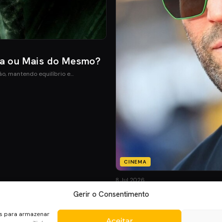
ia ou Mais do Mesmo?
ão, mantendo equilíbrio e…
CINEMA
8 Jul 2026
Mutiny: O Novo Thrill
Gerir o Consentimento
Mutiny promete ação desenfreada co
es para armazenar
Aceitar