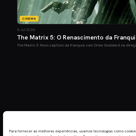
CINEMA
9 Jul 2026
The Matrix 5: O Renascimento da Franqu
The Matrix 5: Novo capítulo da franquia com Drew Goddard na direç
Para fornecer as melhores experiências, usamos tecnologias como cooki