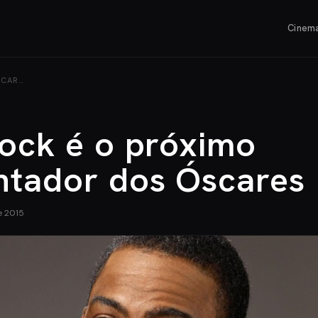
Cinem
SCAR…
Rock é o próximo
ntador dos Óscares
e 2015