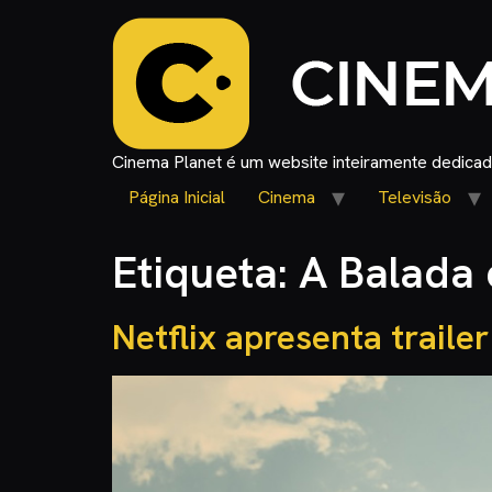
Cinema Planet é um website inteiramente dedicado
Página Inicial
Cinema
Televisão
Etiqueta:
A Balada 
Netflix apresenta traile