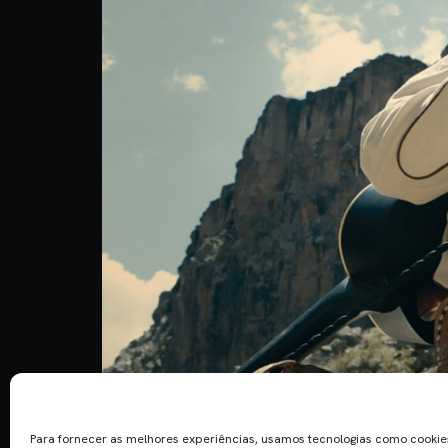
A Balada de Buster Scruggs é um filme de antologi
Scruggs narra várias histórias sobre a fronteira 
Para fornecer as melhores experiências, usamos tecnologias como cooki