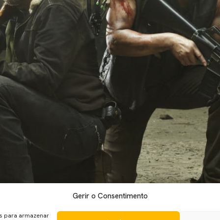
Gerir o Consentimento
orada 5 já terminou, mas o último episódio ainda está bastante p
lar, vão ser revelados, muitos conflitos e claro muito sangue, os
es para armazenar