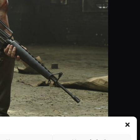
resente, o ator diz que a sexta temporada “vai
 fãs agora com este vídeo divulgado pela […]