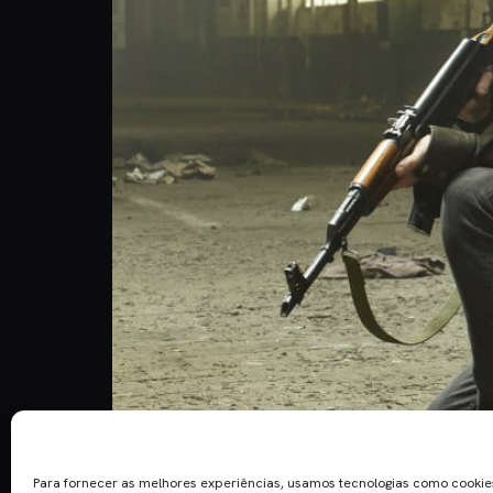
Quem o diz é Norman Reedus (Daryl Dixon), a temp
ser o caos total”. Muitos segredos ainda por reve
Para fornecer as melhores experiências, usamos tecnologias como cooki