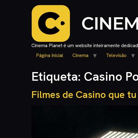
Cinema Planet é um website inteiramente dedicado
Página Inicial
Cinema
Televisão
Etiqueta:
Casino Po
Filmes de Casino que tu