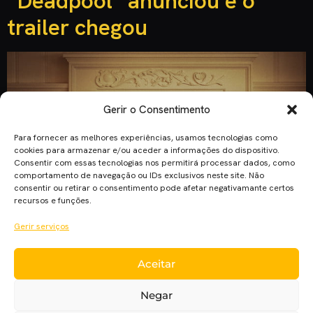
“Deadpool” anunciou e o
trailer chegou
Gerir o Consentimento
Para fornecer as melhores experiências, usamos tecnologias como
cookies para armazenar e/ou aceder a informações do dispositivo.
Consentir com essas tecnologias nos permitirá processar dados, como
comportamento de navegação ou IDs exclusivos neste site. Não
consentir ou retirar o consentimento pode afetar negativamante certos
recursos e funções.
Gerir serviços
Aceitar
Sentado numa poltrona com um cachimbo na mão, Deadpool
anunciou a chegada do trailer do seu filme. O que é certo é
Negar
que se o Deadpool diz é porque é verdade, e foi certo. O