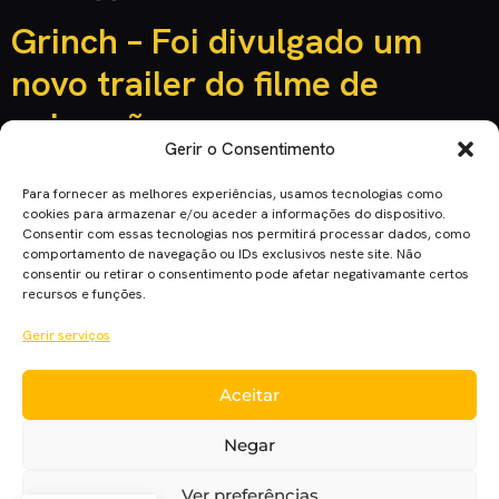
Grinch – Foi divulgado um
novo trailer do filme de
animação
Gerir o Consentimento
Para fornecer as melhores experiências, usamos tecnologias como
cookies para armazenar e/ou aceder a informações do dispositivo.
Consentir com essas tecnologias nos permitirá processar dados, como
comportamento de navegação ou IDs exclusivos neste site. Não
consentir ou retirar o consentimento pode afetar negativamante certos
recursos e funções.
Gerir serviços
Chegou um novo trailer do filme de animação “Grinch”. Já se
Aceitar
pode ver como a terrível criatura mal-humorada pretende
roubar o Natal. A Illumination Entertainment e a Universal
Negar
Pictures lançaram o terceiro trailer do filme “Grinch” que
conta com a voz de Benedict Cumberbatch. Ver
Ver preferências