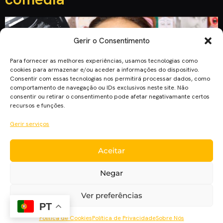
Gerir o Consentimento
Para fornecer as melhores experiências, usamos tecnologias como
cookies para armazenar e/ou aceder a informações do dispositivo.
Consentir com essas tecnologias nos permitirá processar dados, como
comportamento de navegação ou IDs exclusivos neste site. Não
consentir ou retirar o consentimento pode afetar negativamante certos
recursos e funções.
Gerir serviços
A YouTuber Colleen Ballinger Evans acaba de assinar um
Aceitar
contrato com a Netflix para produzir uma comédia de 8
episódios chamada Haters Back Off. A série vai
Negar
acompanhar Miranda Sings (Collen), um personagem que
surgiu em vídeos do Youtube. Confiante, ela acredita que
Ver preferências
nasceu para brilhar. Mas como não possui nenhum talento
PT
artístico, ela falha constantemente na tentativa […]
Política de Cookies
Política de Privacidade
Sobre Nós