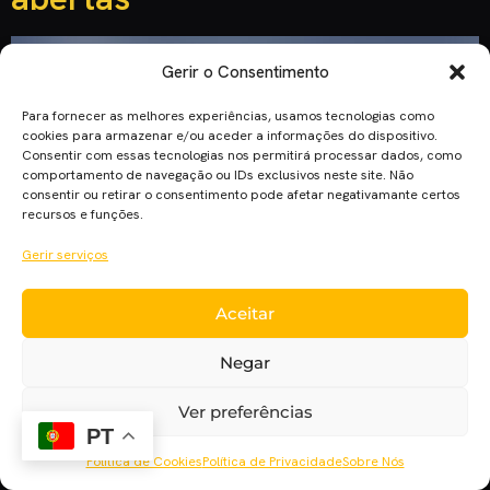
Gerir o Consentimento
Para fornecer as melhores experiências, usamos tecnologias como
cookies para armazenar e/ou aceder a informações do dispositivo.
Consentir com essas tecnologias nos permitirá processar dados, como
comportamento de navegação ou IDs exclusivos neste site. Não
consentir ou retirar o consentimento pode afetar negativamante certos
recursos e funções.
Gerir serviços
Estão abertas as inscrições para o 6º curso de cinema –
Aceitar
Cinemalogia, organizado pelo Festival Caminhos do Cinema
Português.
Negar
Ver preferências
PT
Política de Cookies
Política de Privacidade
Sobre Nós