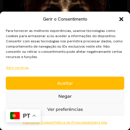
Gerir o Consentimento
Para fornecer as melhores experiências, usamos tecnologias como
cookies para armazenar e/ou aceder a informações do dispositivo.
Consentir com essas tecnologias nos permitirá processar dados, como
comportamento de navegação ou IDs exclusivos neste site. Não
consentir ou retirar o consentimento pode afetar negativamante certos
recursos e funções.
Gerir serviços
David F. Sandberg é o realizador escolhido para “Annabelle
2”. David F. Sandberg, cujo primeiro trabalho do realizador,
Aceitar
“Lights Out”, tem estreia marcada para este verão nos EUA,
foi o escolhido para realizar a sequela de “Anabelle” (2014).
Negar
“Annabelle”, realizado por John R. Leonetti com Peter Safran
e James Wan como produtores rendeu 250 milhões […]
Ver preferências
PT
Política de Cookies
Política de Privacidade
Sobre Nós