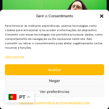
Gerir o Consentimento
Para fornecer as melhores experiências, usamos tecnologias como
cookies para armazenar e/ou aceder a informações do dispositivo.
Consentir com essas tecnologias nos permitirá processar dados, como
comportamento de navegação ou IDs exclusivos neste site. Não
consentir ou retirar o consentimento pode afetar negativamante certos
recursos e funções.
Gerir serviços
Os bastidores de “The Room” e os segredos da rainha do
poker Molly Bloom são dois candidatos aos Óscares que
Aceitar
chegam aos cinemas esta semana. Um Desastre de Artista A
história verídica do excêntrico cineasta de Hollywood,
Negar
Tommy Wiseau, um artista cuja paixão era tão sincera quanto
os seus métodos questionáveis. Numa celebração cómico-
Ver preferências
PT
trágica da […]
Política de Cookies
Política de Privacidade
Sobre Nós