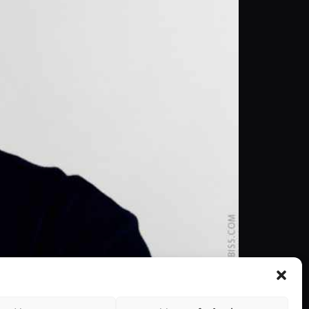
adas pelo realizador e argumentista Quentin
 atentos, é possível elencar um outro aspeto bem