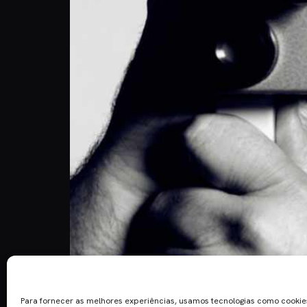
De modo a reconhecer o mérito do mestre das pal
Tarantino. Quando se fala em Tarantino a primeir
Para fornecer as melhores experiências, usamos tecnologias como cooki