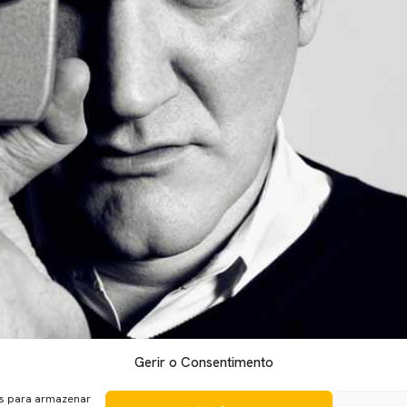
Gerir o Consentimento
avras, apresentamos algumas das melhores linhas de diálogo cri
a coisa que vem à cabeça é sangue, muito sangue. Mas, aos mais
es para armazenar