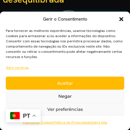
Gerir o Consentimento
Para fornecer as melhores experiências, usamos tecnologias como
cookies para armazenar e/ou aceder a informações do dispositivo.
Consentir com essas tecnologias nos permitirá processar dados, como
comportamento de navegação ou IDs exclusivos neste site. Não
consentir ou retirar o consentimento pode afetar negativamante certos
recursos e funções.
Gerir serviços
“Project Power” tem Jamie Foxx, Joseph Gordon-Levitt e
Aceitar
Dominique Fishback nos papéis principais deste novo
blockbuster da Netflix. Henry Joost e Ariel Schulman formam
Negar
a dupla de realizadores, responsáveis por filmes como
“Nerve – Alto Risco” e produtores da série “Catfish”. A
Ver preferências
Netflix é um bocado estranha com filmes. No que toca ao
PT
cinema independente […]
Política de Cookies
Política de Privacidade
Sobre Nós