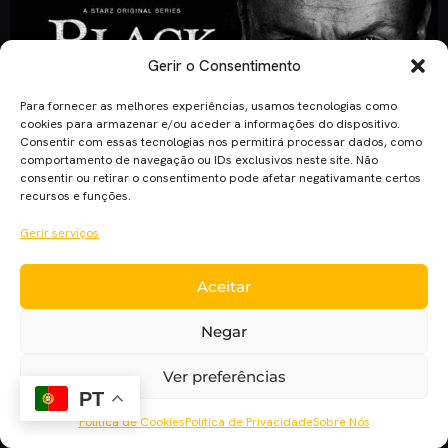
Gerir o Consentimento
Para fornecer as melhores experiências, usamos tecnologias como
cookies para armazenar e/ou aceder a informações do dispositivo.
Consentir com essas tecnologias nos permitirá processar dados, como
comportamento de navegação ou IDs exclusivos neste site. Não
consentir ou retirar o consentimento pode afetar negativamante certos
recursos e funções.
Estamos de volta com a 3ª edição do “Sabias que?”, o título
pode ser comprido, mas não se assustem. O que realmente
Gerir serviços
quero vos mostrar e revelar é que o que acontece
geralmente comigo, e tenho a certeza que acontece com
Aceitar
muitos de vocês, é quando estamos a ver um filme ou uma
série, vemos […]
Negar
Ver preferências
PT
Política de Cookies
Política de Privacidade
Sobre Nós