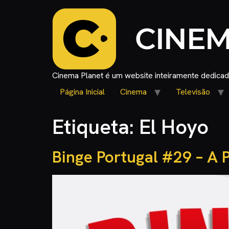
Cinema Planet é um website inteiramente dedicado
Página Inicial
Cinema
Televisão
Etiqueta:
El Hoyo
Binge Portugal #29 – A 