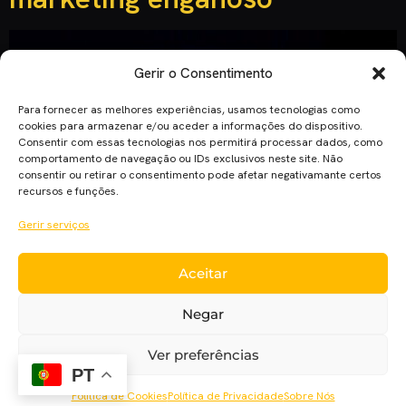
Gerir o Consentimento
Para fornecer as melhores experiências, usamos tecnologias como
cookies para armazenar e/ou aceder a informações do dispositivo.
Consentir com essas tecnologias nos permitirá processar dados, como
comportamento de navegação ou IDs exclusivos neste site. Não
consentir ou retirar o consentimento pode afetar negativamante certos
recursos e funções.
Gerir serviços
“Ele Vem à Noite” é um exemplo de um ótimo filme de terror
Aceitar
prejudicado por um marketing enganoso – adorado pelos
críticos e odiado pelo público casual. “Ele Vem à
Negar
Noite” começa num cenário pós-apocalíptico. Uma família luta
pela sobrevivência face a um vírus altamente contagioso.
Ver preferências
Quando outra família desconhecida pede refúgio, estranhos
PT
fenómenos começam a acontecer. […]
Política de Cookies
Política de Privacidade
Sobre Nós