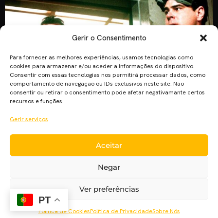
Gerir o Consentimento
Para fornecer as melhores experiências, usamos tecnologias como
cookies para armazenar e/ou aceder a informações do dispositivo.
Consentir com essas tecnologias nos permitirá processar dados, como
comportamento de navegação ou IDs exclusivos neste site. Não
consentir ou retirar o consentimento pode afetar negativamante certos
recursos e funções.
Gerir serviços
Aceitar
Jason Reitman, filho do realizador Ivan Reitman e
responsável pelos dois filmes da série “Caça-Fantasmas”, vai
Negar
realizar o terceiro título passado no cenário original. O
realizador de “Juno” será ao mesmo tempo co-argumentista
Ver preferências
do filme, com Gil Kenan, cujo lançamento se prevê para o
PT
verão de 2020 e de que Ivan Reitman será o produtor. […]
Política de Cookies
Política de Privacidade
Sobre Nós