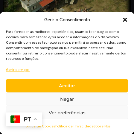
Gerir o Consentimento
Para fornecer as melhores experiências, usamos tecnologias como
“Wij” é um filme do realizador holandês Rene Eller, que
cookies para armazenar e/ou aceder a informações do dispositivo.
Consentir com essas tecnologias nos permitirá processar dados, como
também é argumentista e produtor de outras obras como Fad
comportamento de navegação ou IDs exclusivos neste site. Não
TV (1997) and Boy George: Funtime (1995). O seu filme “Wij”
consentir ou retirar o consentimento pode afetar negativamante certos
(We) esteve presente na secção principal do Festival
recursos e funções.
MOTELX – «Serviço de Quarto» destinado às melhores
Gerir serviços
longas-metragens de terror feitas nos últimos dois anos.
Também esteve presente no […]
Aceitar
Negar
Ver preferências
PT
Política de Cookies
Política de Privacidade
Sobre Nós