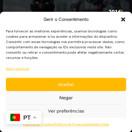
Gerir o Consentimento
Para fornecer as melhores experiências, usamos tecnologias como
cookies para armazenar e/ou aceder a informações do dispositivo.
Consentir com essas tecnologias nos permitirá processar dados, como
comportamento de navegação ou IDs exclusivos neste site. Não
consentir ou retirar o consentimento pode afetar negativamante certos
O Cinema Pla’net destacará ao longo dos próximos dias os
recursos e funções.
melhores filmes, trailers, posters, sequências e citações do
Gerir serviços
1º semestre de 2016. Neste primeiro especial encontram-se
os 25 melhores posters da primeira metade de 2016. Só
foram tomados em conta posters oficiais de filmes com
Aceitar
estreia em Portugal entre janeiro e junho deste ano, incluindo
Negar
posters de […]
Ver preferências
PT
Política de Cookies
Política de Privacidade
Sobre Nós