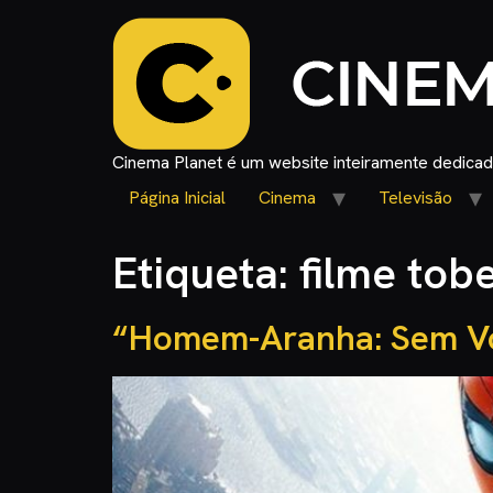
Cinema Planet é um website inteiramente dedicado
Página Inicial
Cinema
Televisão
Etiqueta:
filme tob
“Homem-Aranha: Sem Vo