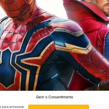
Gerir o Consentimento
elhor estreia de bilheteiras desde Avengers: Endgame. Um film
e de Casa”, em que Mysterio revela a identidade do Homem-Aran
es para armazenar