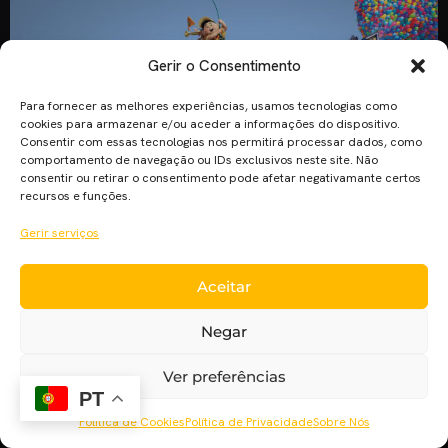
Gerir o Consentimento
Para fornecer as melhores experiências, usamos tecnologias como
cookies para armazenar e/ou aceder a informações do dispositivo.
Consentir com essas tecnologias nos permitirá processar dados, como
comportamento de navegação ou IDs exclusivos neste site. Não
consentir ou retirar o consentimento pode afetar negativamante certos
recursos e funções.
Gerir serviços
Aceitar
Todos sabemos que a Pixar é perita a mexer com os nossos
sentimentos, pois o tema da perda é bastante abordado em
Negar
muitos dos filmes criados pelo estúdio. Em “Wall-E”, por
exemplo, é a perda de um planeta; em “À Procura de Nemo”
Ver preferências
é a perda da família; e em “Up Altamente” é a perda […]
PT
Política de Cookies
Política de Privacidade
Sobre Nós