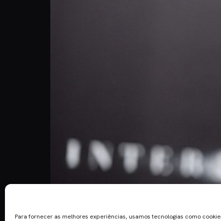
Em contagem decrescente para os Óscares, o Cin
Academia de Artes e Ciências Cinematográficas pr
Para fornecer as melhores experiências, usamos tecnologias como cooki