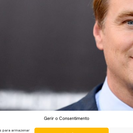
Gerir o Consentimento
ema Pla’net seleciona 7 grandes realizadores que nunca foram 
emeia o que de melhor se fez na “sétima arte” no ano anterior. 
es para armazenar