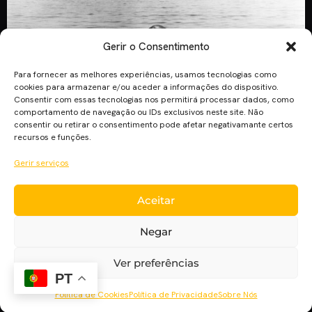
Gerir o Consentimento
Para fornecer as melhores experiências, usamos tecnologias como
cookies para armazenar e/ou aceder a informações do dispositivo.
Consentir com essas tecnologias nos permitirá processar dados, como
comportamento de navegação ou IDs exclusivos neste site. Não
consentir ou retirar o consentimento pode afetar negativamante certos
recursos e funções.
Gerir serviços
Quem nunca cantou uma música pensando que estava a
Aceitar
cantar a letra corretamente e um dia descobre que afinal
cantou erradamente a música a vida inteira ? Isso não
Negar
acontece apenas no mundo da música, o cinema também
possui vários exemplos nesse sentido. Está errado acredita!
Ver preferências
Ver também: Celebridades do cinema que estão longe dos
PT
holofotes […]
Política de Cookies
Política de Privacidade
Sobre Nós