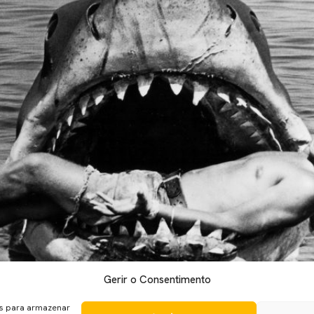
Gerir o Consentimento
 a cantar a letra corretamente e um dia descobre que afinal ca
ma também possui vários exemplos nesse sentido. Está errado a
es para armazenar