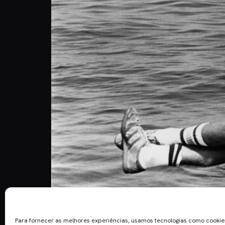
Quem nunca cantou uma música pensando que estava
não acontece apenas no mundo da música, o cine
Para fornecer as melhores experiências, usamos tecnologias como cooki