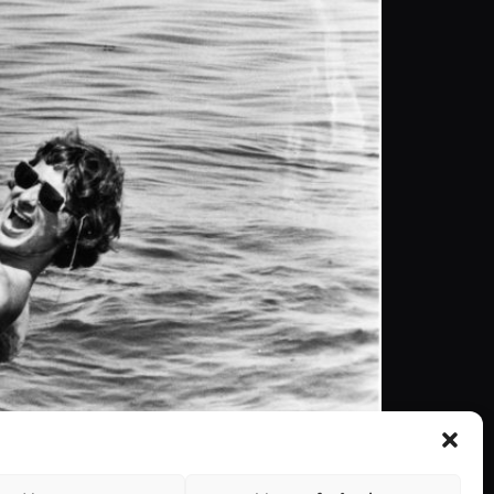
ntou erradamente a música a vida inteira ? Isso
credita! Ver também: Celebridades do cinema