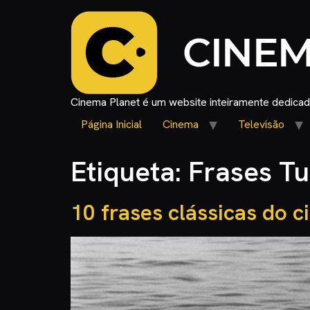
Cinema Planet é um website inteiramente dedicado
Página Inicial
Cinema
Televisão
Etiqueta:
Frases T
10 frases clássicas do 