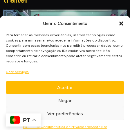
Gerir o Consentimento
Para fornecer as melhores experiências, usamos tecnologias como
cookies para armazenar e/ou aceder a informações do dispositivo.
Consentir com essas tecnologias nos permitirá processar dados, como
comportamento de navegação ou IDs exclusivos neste site. Não
consentir ou retirar o consentimento pode afetar negativamante certos
recursos e funções.
Gerir serviços
A Adult Swim divulgou recentemente dois trailers para a
Aceitar
temporada 2 de “Final Space”, o próximo conjunto de
episódios da série animada criada por Olan Rogers, uma
Negar
autêntica odisseia intergaláctica cuja primeira temporada
pode ser vista atualmente na Netflix. Esta próxima temporada
Ver preferências
marca a passagem da série sob a égide da TBS para a Adult
PT
[…]
Política de Cookies
Política de Privacidade
Sobre Nós