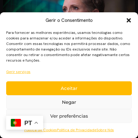
Gerir o Consentimento
Para fornecer as melhores experiências, usamos tecnologias como
cookies para armazenar e/ou aceder a informações do dispositivo.
Consentir com essas tecnologias nos permitirá processar dados, como
comportamento de navegação ou IDs exclusivos neste site. Não
De acordo com o Hollywood Reporter, o realizador do
consentir ou retirar o consentimento pode afetar negativamante certos
recursos e funções.
Episódio IX de “Star Wars”, Colin Trevorrow, terá uma
reunião com Kathleen Kennedy, a presidente da LucasFilm,
Gerir serviços
em Los Angeles a 10 de janeiro. O objetivo da reunião será a
decisão sobre o que será feito da General Leia e que
Aceitar
implicações terá na história originalmente planeada. […]
Negar
Ver preferências
PT
Política de Cookies
Política de Privacidade
Sobre Nós