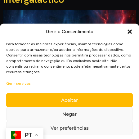
Gerir o Consentimento
Para fornecer as melhores experiências, usamos tecnologias como
cookies para armazenar e/ou aceder a informações do dispositivo.
Consentir com essas tecnologias nos permitirá processar dados, como
comportamento de navegação ou IDs exclusivos neste site. Não
consentir ou retirar o consentimento pode afetar negativamante certos
recursos e funções.
Gerir serviços
Aceitar
Depois de iniciar esta nova trilogia em 2015, J.J. Abrams
volta à cadeira de realizador para terminar a saga Skywalker
Negar
neste “Star Wars: A Ascensão de Skywalker” Neste
momento, não existe unanimidade com os fãs de Star Wars.
Ver preferências
Alguns fãs adoram a nova trilogia, outros a odeiam
PT