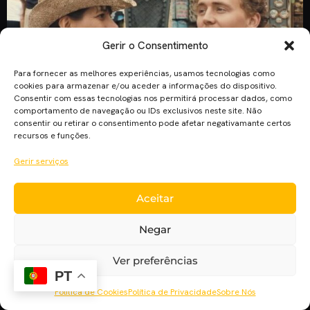
Gerir o Consentimento
Para fornecer as melhores experiências, usamos tecnologias como
cookies para armazenar e/ou aceder a informações do dispositivo.
Consentir com essas tecnologias nos permitirá processar dados, como
comportamento de navegação ou IDs exclusivos neste site. Não
consentir ou retirar o consentimento pode afetar negativamante certos
recursos e funções.
O filme “The Souvenir” protagonizado por Honor Swinton
Byrne, Tom Burke (Guerra e Paz) e Tilda Swinton (Doutor
Gerir serviços
Estranho) é o mais recente filme realizado por Joanna Hogg.
A convite do BFI fui assistir a um screening especial do seu
Aceitar
primeiro filme “Unrelated”, que mostrou que esta realizadora
não deve passar despercebida. “Unrelated” (2007) conta-nos
Negar
[…]
Ver preferências
PT
Política de Cookies
Política de Privacidade
Sobre Nós