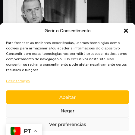
Gerir o Consentimento
Para fornecer as melhores experiências, usamos tecnologias como
cookies para armazenar e/ou aceder a informações do dispositivo.
Consentir com essas tecnologias nos permitirá processar dados, como
comportamento de navegação ou IDs exclusivos neste site. Não
consentir ou retirar o consentimento pode afetar negativamante certos
recursos e funções.
Gerir serviços
Em todas as áreas conseguimos encontrar uma
Aceitar
personalidade que fugiu aos padrões do meio em que estava
inserida e se destacou pelo seu espírito incomum.
Negar
“McQueen” fala-nos sobre uma das personalidades mais
irreverentes do mundo da Moda. Este documentário,
Ver preferências
realizado por Ian Bonhôte e Peter Ettedgui, leva-nos a
PT