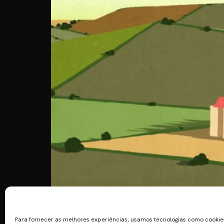
É 1942, e a Inglaterra está no meio da 2ª Guerra
recuperar documentos Nazis que estão dentro de 
Para fornecer as melhores experiências, usamos tecnologias como cooki