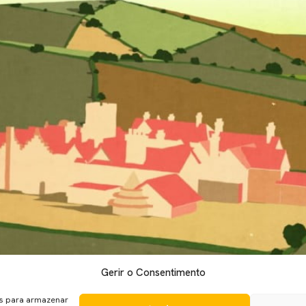
Gerir o Consentimento
 Mundial… No HMS Petard, entre a batalha, um ato de bravura e 
um U-Boat (submarino alemão) entre os quais estão livros de c
es para armazenar