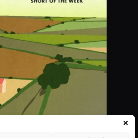
coragem, três homens saltam para a água, para
ódigos da máquina Enigma que posteriormente