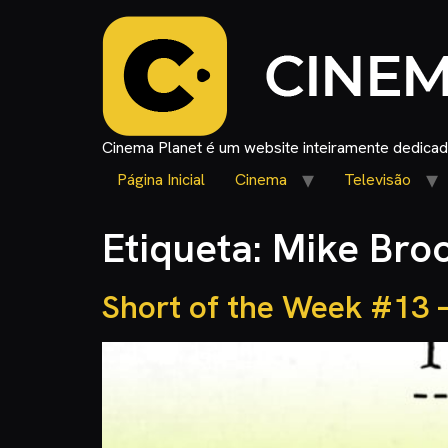
Cinema Planet é um website inteiramente dedicado
Página Inicial
Cinema
Televisão
Etiqueta:
Mike Bro
Short of the Week #13 –