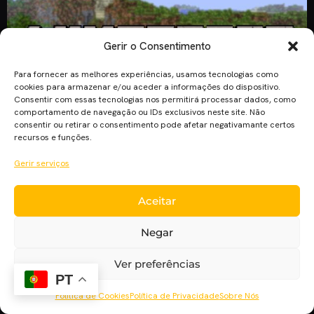
Gerir o Consentimento
Para fornecer as melhores experiências, usamos tecnologias como
cookies para armazenar e/ou aceder a informações do dispositivo.
Consentir com essas tecnologias nos permitirá processar dados, como
comportamento de navegação ou IDs exclusivos neste site. Não
consentir ou retirar o consentimento pode afetar negativamante certos
recursos e funções.
Um dos jogos mais conhecidos mundialmente (“Minecraft”)
vai ser adaptado aos cinemas. Seguindo a linhagem de
Gerir serviços
“Angry Birds”, “Minecraft” é o próximo jogo a também
passar para o grande ecrã. A Warner Bros. em parceria com a
Aceitar
Mojang anunciaram que o filme do jogo “Minecraft” vai
mesmo avançar e já tem data de estreia. O […]
Negar
Ver preferências
PT
Política de Cookies
Política de Privacidade
Sobre Nós