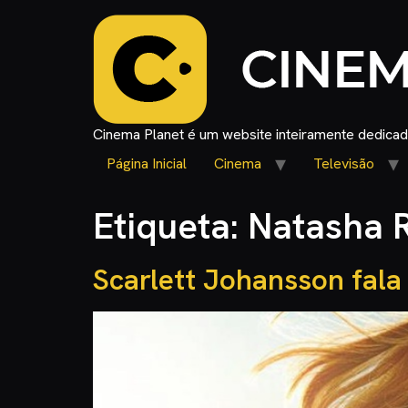
Cinema Planet é um website inteiramente dedicado
Página Inicial
Cinema
Televisão
Etiqueta:
Natasha 
Scarlett Johansson fala