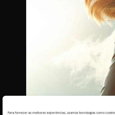
Poderá ter chegado a vez de Natasha Romanova br
filme. A heroína ruiva dos Avengers irá, desta vez
Para fornecer as melhores experiências, usamos tecnologias como cooki