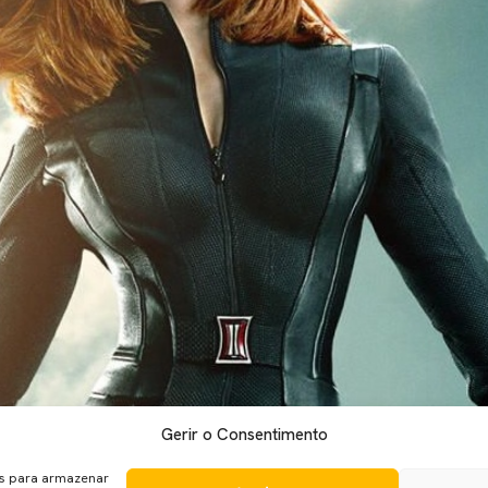
Gerir o Consentimento
ilhar nos ecrãs. Depois de Iron Man, Hulk, Captain America e 
, contar a sua própria história. Há já alguns meses que se falava
es para armazenar