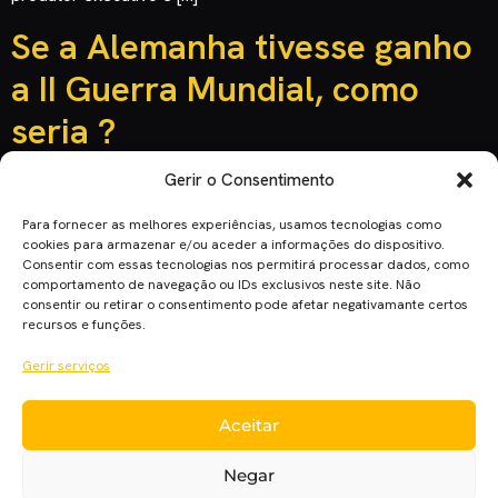
Se a Alemanha tivesse ganho
a II Guerra Mundial, como
seria ?
Gerir o Consentimento
Para fornecer as melhores experiências, usamos tecnologias como
cookies para armazenar e/ou aceder a informações do dispositivo.
Consentir com essas tecnologias nos permitirá processar dados, como
comportamento de navegação ou IDs exclusivos neste site. Não
consentir ou retirar o consentimento pode afetar negativamante certos
recursos e funções.
Gerir serviços
Aceitar
Com certeza muitos já se perguntaram, se o desfecho final
da II Guerra Mundial fosse outro, qual seria o futuro do
Negar
planeta ? “The Man in the High Castle” coloca-nos nessa