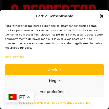
Gerir o Consentimento
Para fornecer as melhores experiências, usamos tecnologias como
cookies para armazenar e/ou aceder a informações do dispositivo.
Consentir com essas tecnologias nos permitirá processar dados, como
comportamento de navegação ou IDs exclusivos neste site. Não
consentir ou retirar o consentimento pode afetar negativamante certos
recursos e funções.
Gerir serviços
O Cinema Pla’net lança um novo espaço, que dará a
oportunidade a curtas-metragens de serem divulgadas e
Aceitar
analisadas por membros da nossa equipa, hoje será “O
Despertar de Selma”. Aqui vamos analisar curtas-metragens
Negar
que nos são submetidas na maior brevidade possível, mas
Ver preferências
não deixando nada de lado. A primeira a ser analisada é uma
PT
curta de terror. […]
Política de Cookies
Política de Privacidade
Sobre Nós