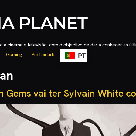
 a cinema e televisão, com o objectivo de dar a conhecer as úl
Gaming
Publicidade
PT
an
 Gems vai ter Sylvain White c