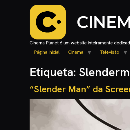
Cinema Planet é um website inteiramente dedicado
Página Inicial
Cinema
Televisão
Etiqueta:
Slenderm
“Slender Man” da Screen