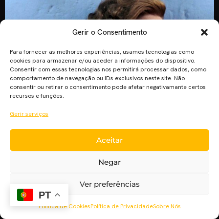
Gerir o Consentimento
Para fornecer as melhores experiências, usamos tecnologias como
cookies para armazenar e/ou aceder a informações do dispositivo.
Consentir com essas tecnologias nos permitirá processar dados, como
comportamento de navegação ou IDs exclusivos neste site. Não
consentir ou retirar o consentimento pode afetar negativamante certos
recursos e funções.
Gerir serviços
Nos cinemas com “Mergulho Profundo” o Cinema Pla’net
destaca os cinco melhores papéis da carreira de Tilda
Aceitar
Swinton. Temos de Falar sobre Kevin Sinopse: Eva coloca as
suas ambições e carreira de parte para dar à luz Kevin. A
Negar
relação entre mãe e filho revela-se difícil desde os primeiros
anos. Quando Kevin tem 15 anos, […]
Ver preferências
PT
Política de Cookies
Política de Privacidade
Sobre Nós