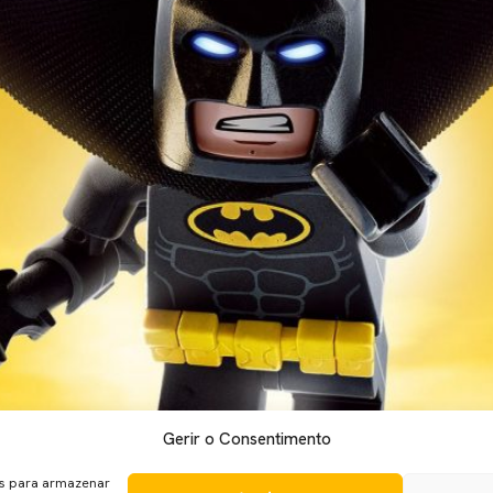
Gerir o Consentimento
ra o “The Lego Batman Movie” a pouco mais de um mês da estre
ichael Cera a Robin, Zack Galiafianakis a Joker, Rosario Dawson a
es para armazenar