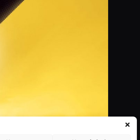
ia. O spinoff de “The Lego Movie” promete. Na
 Batgirl e Ralph Fiennes dá voz a Alfred. O filme