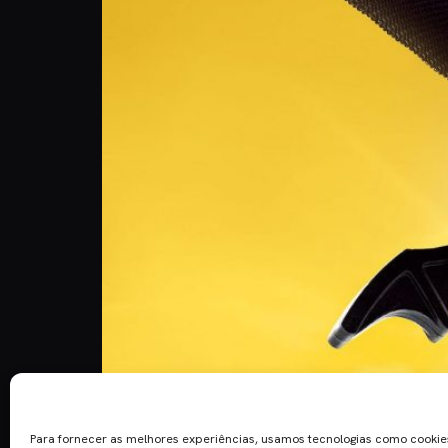
A Warner Brothers divulgou mais seis posters pa
versão original Will Arnett dará a voz a Batman, M
Para fornecer as melhores experiências, usamos tecnologias como cooki