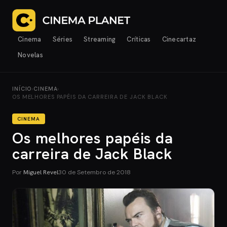
Cinema
Séries
Streaming
Críticas
Cinecartaz
Novelas
INÍCIO
›
CINEMA
›
OS MELHORES PAPÉIS DA CARREIRA DE JACK BLACK
CINEMA
Os melhores papéis da
carreira de Jack Black
Por
Miguel Revel
30 de Setembro de 2018