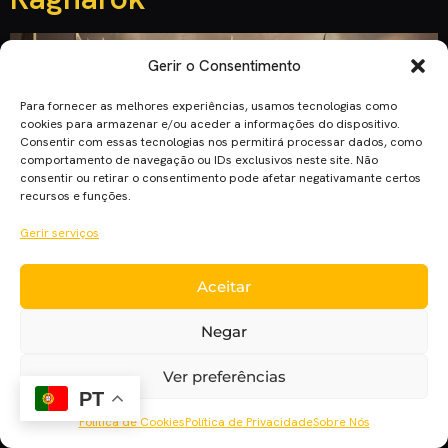
Gerir o Consentimento
Para fornecer as melhores experiências, usamos tecnologias como
cookies para armazenar e/ou aceder a informações do dispositivo.
Consentir com essas tecnologias nos permitirá processar dados, como
comportamento de navegação ou IDs exclusivos neste site. Não
consentir ou retirar o consentimento pode afetar negativamante certos
recursos e funções.
Uma imagem promocional de “Thor: Ragnarok” chegou hoje à
Gerir serviços
internet. Hulk e Thor aparecem em grande destaque,
armados para a batalha final. “Thor: Ragnarok” é um dos
Aceitar
filmes Marvel a estrear no próximo ano. Depois de revelados
algumas fotos dos bastidores e de confirmações de cast,
Negar
chega uma imagem/poster que aguça a curiosidade dos fãs.
Ver preferências
Ver […]
PT
Política de Cookies
Política de Privacidade
Sobre Nós