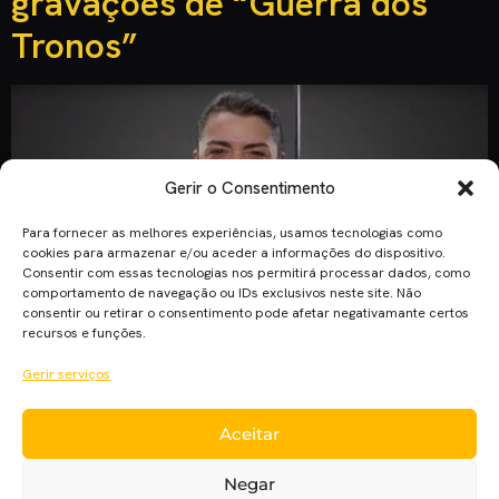
gravações de “Guerra dos
Tronos”
Gerir o Consentimento
Para fornecer as melhores experiências, usamos tecnologias como
cookies para armazenar e/ou aceder a informações do dispositivo.
Consentir com essas tecnologias nos permitirá processar dados, como
comportamento de navegação ou IDs exclusivos neste site. Não
consentir ou retirar o consentimento pode afetar negativamante certos
recursos e funções.
Gerir serviços
No seu instagram, a atriz Maisie Williams despediu-se de
Aceitar
Guerra dos Tronos e da sua personagem Arya, partilhando
uma imagem curiosa. Após Sophie Turner e Emilia Clarke
Negar