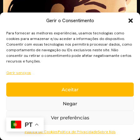
Gerir o Consentimento
Para fornecer as melhores experiências, usamos tecnologias como
cookies para armazenar e/ou aceder a informações do dispositivo.
Consentir com essas tecnologias nos permitirá processar dados, como
comportamento de navegação ou IDs exclusivos neste site. Não
consentir ou retirar o consentimento pode afetar negativamante certos
recursos e funções.
Gerir serviços
Aceitar
“As Andorinhas de Cabul” é um improvável e (demasiado)
Negar
discreto filme de animação, que faz com que espetador
deseje por vezes que tivesse mais voz e mais impacto.
Ver preferências
PT
Política de Cookies
Política de Privacidade
Sobre Nós