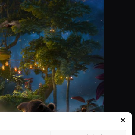
sney regressam com um filme mais familiar. É,
speciais graças ao poder místico de uma […]