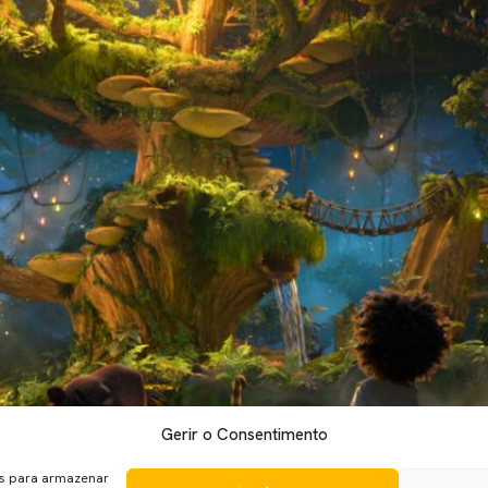
Gerir o Consentimento
ura, com Raya e o Último Dragão, os estúdios de animação da Di
udios. Na Colômbia existe uma família mágica. Os Madrigal são e
es para armazenar