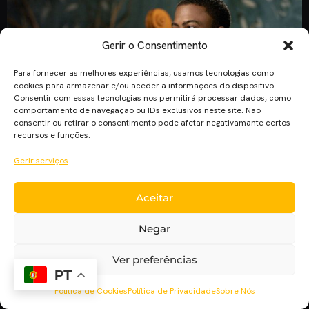
Gerir o Consentimento
Para fornecer as melhores experiências, usamos tecnologias como
cookies para armazenar e/ou aceder a informações do dispositivo.
Consentir com essas tecnologias nos permitirá processar dados, como
comportamento de navegação ou IDs exclusivos neste site. Não
consentir ou retirar o consentimento pode afetar negativamante certos
recursos e funções.
Gerir serviços
Chris Rock é um dos comediantes mais bem sucedidos e
respeitados na atualizade. Além da sua carreira de sucesso
Aceitar
como comediante, ele também tem uma longa lista de
interpretações em filmes de comédia e drama. Chris Rock e
Negar
os seus melhores filmes Se és fã de Chris Rock, ou apenas
procuras alguns filmes para assistir, […]
Ver preferências
PT
Política de Cookies
Política de Privacidade
Sobre Nós