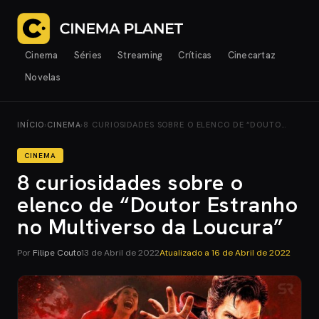
Cinema
Séries
Streaming
Críticas
Cinecartaz
Novelas
INÍCIO
›
CINEMA
›
8 CURIOSIDADES SOBRE O ELENCO DE “DOUTO…
CINEMA
8 curiosidades sobre o
elenco de “Doutor Estranho
no Multiverso da Loucura”
Por
Filipe Couto
13 de Abril de 2022
Atualizado a
16 de Abril de 2022