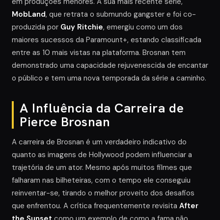
em produções menores. A sua mais recente série,
MobLand
, que retrata o submundo gangster e foi co-
produzida por
Guy Ritchie
, emergiu como um dos
maiores sucessos da Paramount+, estando classificada
entre as 10 mais vistas na plataforma. Brosnan tem
demonstrado uma capacidade rejuvenescida de encantar
o público e tem uma nova temporada da série a caminho.
A Influência da Carreira de
Pierce Brosnan
A carreira de Brosnan é um verdadeiro indicativo do
quanto as imagens de Hollywood podem influenciar a
trajetória de um ator. Mesmo após muitos filmes que
falharam nas bilheteiras, com o tempo ele conseguiu
reinventar-se, tirando o melhor proveito dos desafios
que enfrentou. A crítica frequentemente revisita
After
the Sunset
como um exemplo de como a fama não