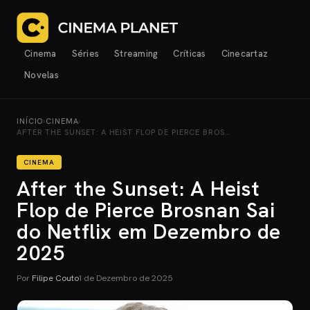
Cinema
Séries
Streaming
Críticas
Cinecartaz
Novelas
INÍCIO
›
CINEMA
›
AFTER THE SUNSET: A HEIST FLOP DE PIERCE BROS…
CINEMA
After the Sunset: A Heist
Flop de Pierce Brosnan Sai
do Netflix em Dezembro de
2025
Por
Filipe Couto
1 de Dezembro de 2025