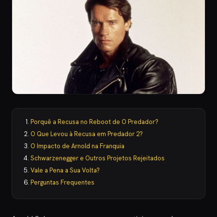
Porquê a Recusa no Reboot de O Predador?
O Que Levou à Recusa em Predador 2?
O Impacto de Arnold na Franquia
Schwarzenegger e Outros Projetos Rejeitados
Vale a Pena a Sua Volta?
Perguntas Frequentes