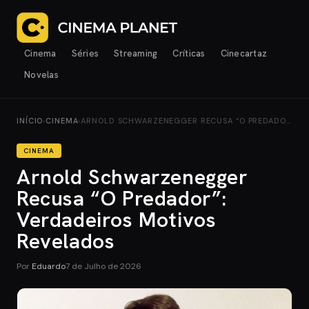
Cinema
Séries
Streaming
Críticas
Cinecartaz
Novelas
INÍCIO
›
CINEMA
›
ARNOLD SCHWARZENEGGER RECUSA “O PREDADO…
CINEMA
Arnold Schwarzenegger
Recusa “O Predador”:
Verdadeiros Motivos
Revelados
Por
Eduardo
7 de Julho de 2026