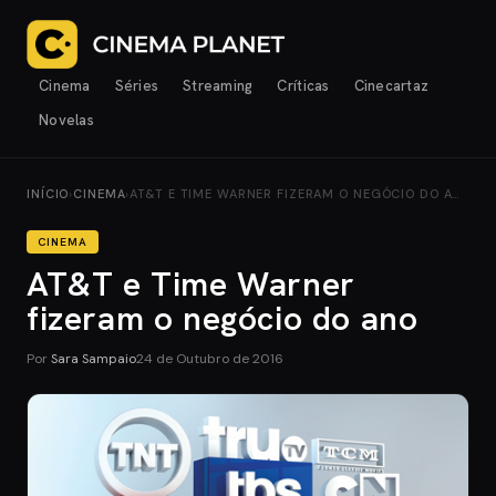
Cinema
Séries
Streaming
Críticas
Cinecartaz
Novelas
INÍCIO
›
CINEMA
›
AT&T E TIME WARNER FIZERAM O NEGÓCIO DO A…
CINEMA
AT&T e Time Warner
fizeram o negócio do ano
Por
Sara Sampaio
24 de Outubro de 2016