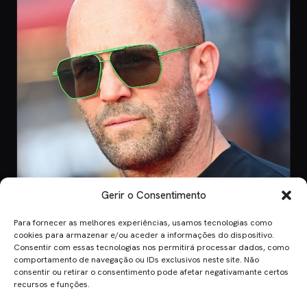
Gerir o Consentimento
Para fornecer as melhores experiências, usamos tecnologias como
CINEMA
cookies para armazenar e/ou aceder a informações do dispositivo.
Consentir com essas tecnologias nos permitirá processar dados, como
8 Jul 2026
comportamento de navegação ou IDs exclusivos neste site. Não
Mutiny: O Novo Thriller de Ação de Jason
consentir ou retirar o consentimento pode afetar negativamante certos
Statham em 2026
recursos e funções.
Mutiny promete ação desenfreada com Jason Statham. Descobre