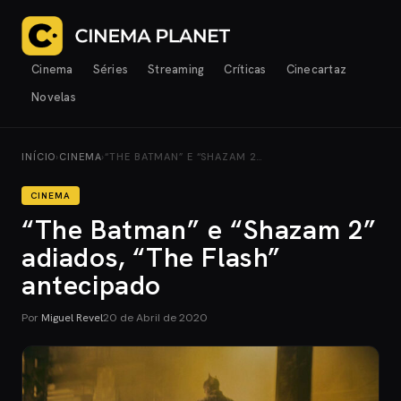
Cinema
Séries
Streaming
Críticas
Cinecartaz
Novelas
INÍCIO
›
CINEMA
›
“THE BATMAN” E “SHAZAM 2…
CINEMA
“The Batman” e “Shazam 2”
adiados, “The Flash”
antecipado
Por
Miguel Revel
20 de Abril de 2020