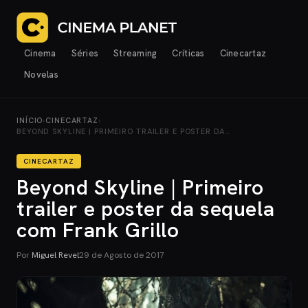
Cinema
Séries
Streaming
Críticas
Cinecartaz
Novelas
INÍCIO
›
CINECARTAZ
›
BEYOND SKYLINE | PRIMEIRO TRAILER E POSTER DA…
CINECARTAZ
Beyond Skyline | Primeiro
trailer e poster da sequela
com Frank Grillo
Por
Miguel Revel
29 de Agosto de 2017