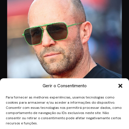
Gerir o Consentimento
Para fornecer as melhores experiências, usamos tecnologias como
CINEMA
cookies para armazenar e/ou aceder a informações do dispositivo.
Consentir com essas tecnologias nos permitirá processar dados, como
8 Jul 2026
comportamento de navegação ou IDs exclusivos neste site. Não
Mutiny: O Novo Thriller de Ação de Jason
consentir ou retirar o consentimento pode afetar negativamante certos
Statham em 2026
recursos e funções.