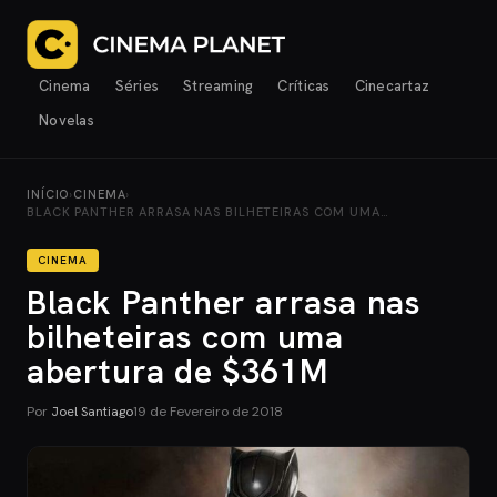
Cinema
Séries
Streaming
Críticas
Cinecartaz
Novelas
INÍCIO
›
CINEMA
›
BLACK PANTHER ARRASA NAS BILHETEIRAS COM UMA…
CINEMA
Black Panther arrasa nas
bilheteiras com uma
abertura de $361M
Por
Joel Santiago
19 de Fevereiro de 2018